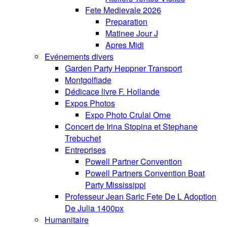
Fete Medievale 2026
Preparation
Matinee Jour J
Apres Midi
Evénements divers
Garden Party Heppner Transport
Montgolfiade
Dédicace livre F. Hollande
Expos Photos
Expo Photo Crulai Orne
Concert de Irina Stopina et Stephane
Trebuchet
Entreprises
Powell Partner Convention
Powell Partners Convention Boat
Party Mississippi
Professeur Jean Saric Fete De L Adoption
De Julia 1400px
Humanitaire