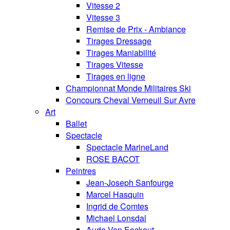
Vitesse 2
Vitesse 3
Remise de Prix - Ambiance
Tirages Dressage
Tirages Maniabilité
Tirages Vitesse
Tirages en ligne
Championnat Monde Militaires Ski
Concours Cheval Verneuil Sur Avre
Art
Ballet
Spectacle
Spectacle MarineLand
ROSE BACOT
Peintres
Jean-Joseph Sanfourge
Marcel Hasquin
Ingrid de Comtes
Michael Lonsdal
Aude Van Eeckout