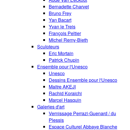
Bernadette Charvet
Bruno Frey
Yan Bacart
Yvan le Treis
François Peltier
Michel Remy-Bieth
Sculpteurs
Eric Mortain
Patrick Chupin
Ensemble pour l'Unesco
Unesco
Dessins Ensemble pour l'Unesco
Maitre AKEJI
Rachid Koraichi
Marcel Hasquin
Galeries d'art
Vernissage Perrazi-Guenard / du
Plessis
Espace Culturel Abbaye Blanche