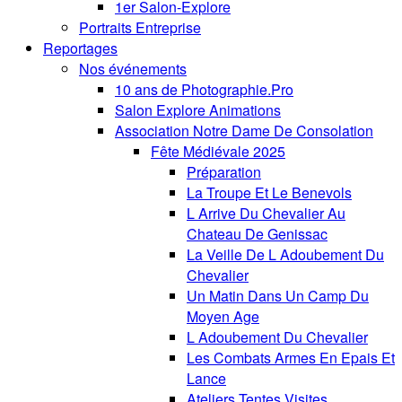
1er Salon-Explore
Portraits Entreprise
Reportages
Nos événements
10 ans de Photographie.Pro
Salon Explore Animations
Association Notre Dame De Consolation
Fête Médiévale 2025
Préparation
La Troupe Et Le Benevols
L Arrive Du Chevalier Au
Chateau De Genissac
La Veille De L Adoubement Du
Chevalier
Un Matin Dans Un Camp Du
Moyen Age
L Adoubement Du Chevalier
Les Combats Armes En Epais Et
Lance
Ateliers Tentes Visites