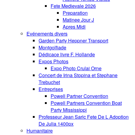
Fete Medievale 2026
Preparation
Matinee Jour J
Apres Midi
Evénements divers
Garden Party Heppner Transport
Montgolfiade
Dédicace livre F. Hollande
Expos Photos
Expo Photo Crulai Orne
Concert de Irina Stopina et Stephane
Trebuchet
Entreprises
Powell Partner Convention
Powell Partners Convention Boat
Party Mississippi
Professeur Jean Saric Fete De L Adoption
De Julia 1400px
Humanitaire