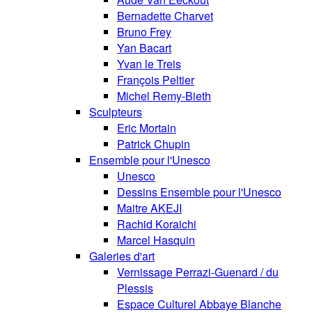
Bernadette Charvet
Bruno Frey
Yan Bacart
Yvan le Treis
François Peltier
Michel Remy-Bieth
Sculpteurs
Eric Mortain
Patrick Chupin
Ensemble pour l'Unesco
Unesco
Dessins Ensemble pour l'Unesco
Maitre AKEJI
Rachid Koraichi
Marcel Hasquin
Galeries d'art
Vernissage Perrazi-Guenard / du
Plessis
Espace Culturel Abbaye Blanche