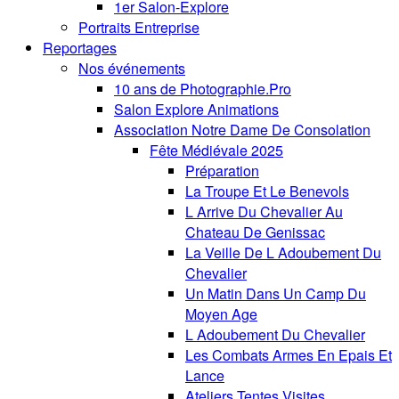
1er Salon-Explore
Portraits Entreprise
Reportages
Nos événements
10 ans de Photographie.Pro
Salon Explore Animations
Association Notre Dame De Consolation
Fête Médiévale 2025
Préparation
La Troupe Et Le Benevols
L Arrive Du Chevalier Au
Chateau De Genissac
La Veille De L Adoubement Du
Chevalier
Un Matin Dans Un Camp Du
Moyen Age
L Adoubement Du Chevalier
Les Combats Armes En Epais Et
Lance
Ateliers Tentes Visites