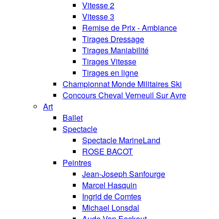
Vitesse 2
Vitesse 3
Remise de Prix - Ambiance
Tirages Dressage
Tirages Maniabilité
Tirages Vitesse
Tirages en ligne
Championnat Monde Militaires Ski
Concours Cheval Verneuil Sur Avre
Art
Ballet
Spectacle
Spectacle MarineLand
ROSE BACOT
Peintres
Jean-Joseph Sanfourge
Marcel Hasquin
Ingrid de Comtes
Michael Lonsdal
Aude Van Eeckout