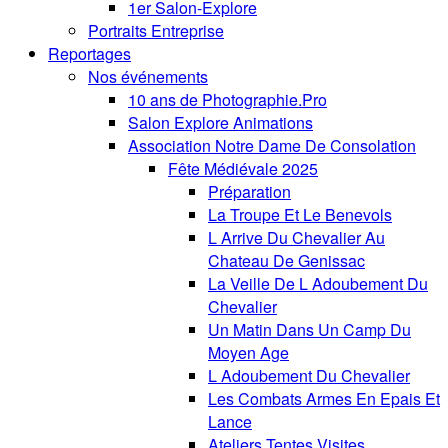
1er Salon-Explore
Portraits Entreprise
Reportages
Nos événements
10 ans de Photographie.Pro
Salon Explore Animations
Association Notre Dame De Consolation
Fête Médiévale 2025
Préparation
La Troupe Et Le Benevols
L Arrive Du Chevalier Au
Chateau De Genissac
La Veille De L Adoubement Du
Chevalier
Un Matin Dans Un Camp Du
Moyen Age
L Adoubement Du Chevalier
Les Combats Armes En Epais Et
Lance
Ateliers Tentes Visites