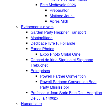
Fete Medievale 2026
Preparation
Matinee Jour J
Apres Midi
Evénements divers
Garden Party Heppner Transport
Montgolfiade
Dédicace livre F. Hollande
Expos Photos
Expo Photo Crulai Orne
Concert de Irina Stopina et Stephane
Trebuchet
Entreprises
Powell Partner Convention
Powell Partners Convention Boat
Party Mississippi
Professeur Jean Saric Fete De L Adoption
De Julia 1400px
Humanitaire