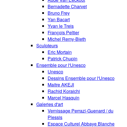
Bernadette Charvet
Bruno Frey
Yan Bacart
Yvan le Treis
François Peltier
Michel Remy-Bieth
Sculpteurs
Eric Mortain
Patrick Chupin
Ensemble pour l'Unesco
Unesco
Dessins Ensemble pour l'Unesco
Maitre AKEJI
Rachid Koraichi
Marcel Hasquin
Galeries d'art
Vernissage Perrazi-Guenard / du
Plessis
Espace Culturel Abbaye Blanche