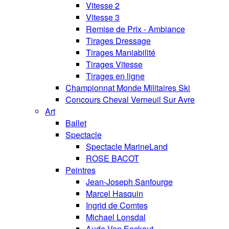
Vitesse 2
Vitesse 3
Remise de Prix - Ambiance
Tirages Dressage
Tirages Maniabilité
Tirages Vitesse
Tirages en ligne
Championnat Monde Militaires Ski
Concours Cheval Verneuil Sur Avre
Art
Ballet
Spectacle
Spectacle MarineLand
ROSE BACOT
Peintres
Jean-Joseph Sanfourge
Marcel Hasquin
Ingrid de Comtes
Michael Lonsdal
Aude Van Eeckout