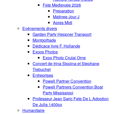
Fete Medievale 2026
Preparation
Matinee Jour J
Apres Midi
Evénements divers
Garden Party Heppner Transport
Montgolfiade
Dédicace livre F. Hollande
Expos Photos
Expo Photo Crulai Orne
Concert de Irina Stopina et Stephane
Trebuchet
Entreprises
Powell Partner Convention
Powell Partners Convention Boat
Party Mississippi
Professeur Jean Saric Fete De L Adoption
De Julia 1400px
Humanitaire