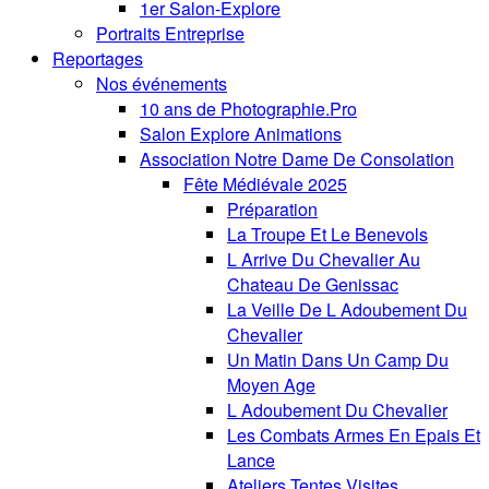
1er Salon-Explore
Portraits Entreprise
Reportages
Nos événements
10 ans de Photographie.Pro
Salon Explore Animations
Association Notre Dame De Consolation
Fête Médiévale 2025
Préparation
La Troupe Et Le Benevols
L Arrive Du Chevalier Au
Chateau De Genissac
La Veille De L Adoubement Du
Chevalier
Un Matin Dans Un Camp Du
Moyen Age
L Adoubement Du Chevalier
Les Combats Armes En Epais Et
Lance
Ateliers Tentes Visites