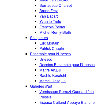
Bernadette Charvet
Bruno Frey
Yan Bacart
Yvan le Treis
François Peltier
Michel Remy-Bieth
Sculpteurs
Eric Mortain
Patrick Chupin
Ensemble pour l'Unesco
Unesco
Dessins Ensemble pour l'Unesco
Maitre AKEJI
Rachid Koraichi
Marcel Hasquin
Galeries d'art
Vernissage Perrazi-Guenard / du
Plessis
Espace Culturel Abbaye Blanche