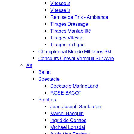
Vitesse 2
Vitesse 3
Remise de Prix - Ambiance
Tirages Dressage
Tirages Maniabilité
Tirages Vitesse
Tirages en ligne
Championnat Monde Militaires Ski
Concours Cheval Verneuil Sur Avre
Art
Ballet
Spectacle
Spectacle MarineLand
ROSE BACOT
Peintres
Jean-Joseph Sanfourge
Marcel Hasquin
Ingrid de Comtes
Michael Lonsdal
Aude Van Eeckout