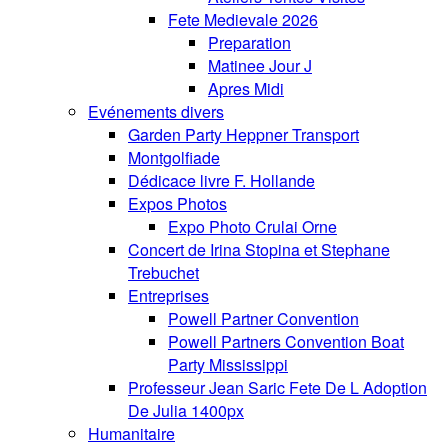
Fete Medievale 2026
Preparation
Matinee Jour J
Apres Midi
Evénements divers
Garden Party Heppner Transport
Montgolfiade
Dédicace livre F. Hollande
Expos Photos
Expo Photo Crulai Orne
Concert de Irina Stopina et Stephane
Trebuchet
Entreprises
Powell Partner Convention
Powell Partners Convention Boat
Party Mississippi
Professeur Jean Saric Fete De L Adoption
De Julia 1400px
Humanitaire