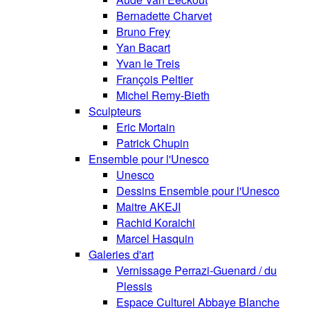
Bernadette Charvet
Bruno Frey
Yan Bacart
Yvan le Treis
François Peltier
Michel Remy-Bieth
Sculpteurs
Eric Mortain
Patrick Chupin
Ensemble pour l'Unesco
Unesco
Dessins Ensemble pour l'Unesco
Maitre AKEJI
Rachid Koraichi
Marcel Hasquin
Galeries d'art
Vernissage Perrazi-Guenard / du
Plessis
Espace Culturel Abbaye Blanche