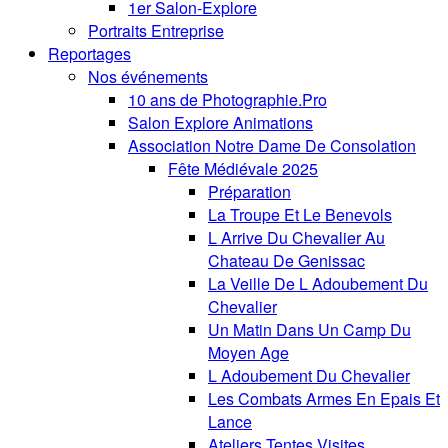
1er Salon-Explore
Portraits Entreprise
Reportages
Nos événements
10 ans de Photographie.Pro
Salon Explore Animations
Association Notre Dame De Consolation
Fête Médiévale 2025
Préparation
La Troupe Et Le Benevols
L Arrive Du Chevalier Au
Chateau De Genissac
La Veille De L Adoubement Du
Chevalier
Un Matin Dans Un Camp Du
Moyen Age
L Adoubement Du Chevalier
Les Combats Armes En Epais Et
Lance
Ateliers Tentes Visites