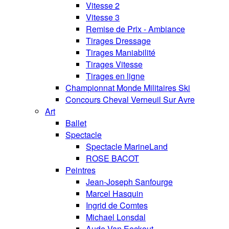
Vitesse 2
Vitesse 3
Remise de Prix - Ambiance
Tirages Dressage
Tirages Maniabilité
Tirages Vitesse
Tirages en ligne
Championnat Monde Militaires Ski
Concours Cheval Verneuil Sur Avre
Art
Ballet
Spectacle
Spectacle MarineLand
ROSE BACOT
Peintres
Jean-Joseph Sanfourge
Marcel Hasquin
Ingrid de Comtes
Michael Lonsdal
Aude Van Eeckout