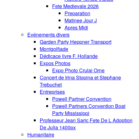
Fete Medievale 2026
Preparation
Matinee Jour J
Apres Midi
Evénements divers
Garden Party Heppner Transport
Montgolfiade
Dédicace livre F. Hollande
Expos Photos
Expo Photo Crulai Orne
Concert de Irina Stopina et Stephane
Trebuchet
Entreprises
Powell Partner Convention
Powell Partners Convention Boat
Party Mississippi
Professeur Jean Saric Fete De L Adoption
De Julia 1400px
Humanitaire