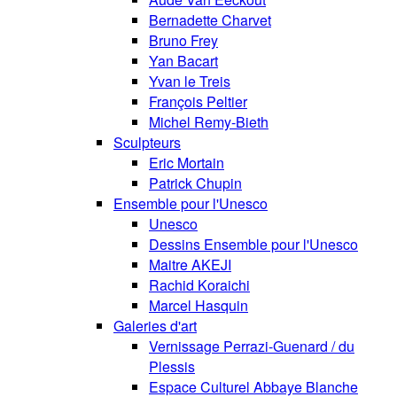
Bernadette Charvet
Bruno Frey
Yan Bacart
Yvan le Treis
François Peltier
Michel Remy-Bieth
Sculpteurs
Eric Mortain
Patrick Chupin
Ensemble pour l'Unesco
Unesco
Dessins Ensemble pour l'Unesco
Maitre AKEJI
Rachid Koraichi
Marcel Hasquin
Galeries d'art
Vernissage Perrazi-Guenard / du
Plessis
Espace Culturel Abbaye Blanche