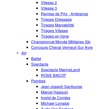
Vitesse 2
Vitesse 3
Remise de Prix - Ambiance
Tirages Dressage
Tirages Maniabilité
Tirages Vitesse
Tirages en ligne
Championnat Monde Militaires Ski
Concours Cheval Verneuil Sur Avre
Art
Ballet
Spectacle
Spectacle MarineLand
ROSE BACOT
Peintres
Jean-Joseph Sanfourge
Marcel Hasquin
Ingrid de Comtes
Michael Lonsdal
Aude Van Eeckout