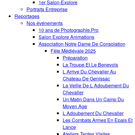
1er Salon-Explore
Portraits Entreprise
Reportages
Nos événements
10 ans de Photographie.Pro
Salon Explore Animations
Association Notre Dame De Consolation
Fête Médiévale 2025
Préparation
La Troupe Et Le Benevols
L Arrive Du Chevalier Au
Chateau De Genissac
La Veille De L Adoubement Du
Chevalier
Un Matin Dans Un Camp Du
Moyen Age
L Adoubement Du Chevalier
Les Combats Armes En Epais Et
Lance
Ateliers Tentes Visites